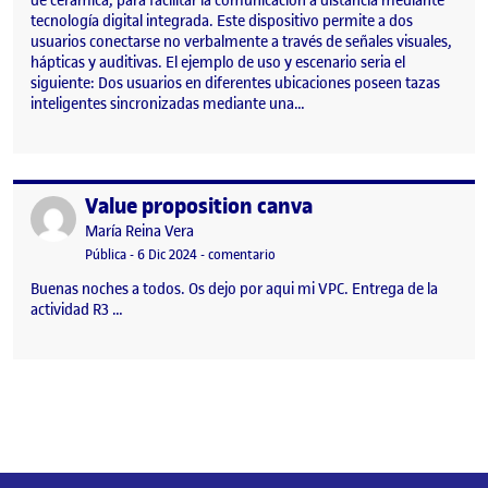
de cerámica, para facilitar la comunicación a distancia mediante
tecnología digital integrada. Este dispositivo permite a dos
usuarios conectarse no verbalmente a través de señales visuales,
hápticas y auditivas. El ejemplo de uso y escenario seria el
siguiente: Dos usuarios en diferentes ubicaciones poseen tazas
inteligentes sincronizadas mediante una…
Value proposition canva
Publicado por
Publicado por
María Reina Vera
Visibilidad:
Fecha de publicación
en Value proposition canva
Pública
-
6 Dic 2024
-
comentario
Buenas noches a todos. Os dejo por aqui mi VPC. Entrega de la
actividad R3 …