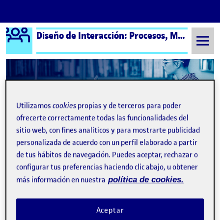
Logo Ágora
Diseño de Interacción: Procesos, Métodos y Técnicas – Aula 1
Saltar al contenido
Semestre 20241 - Aula 1
María Reina Vera
Utilizamos
cookies
propias y de terceros para poder
María Reina Vera
ofrecerte correctamente todas las funcionalidades del
sitio web, con fines analíticos y para mostrarte publicidad
personalizada de acuerdo con un perfil elaborado a partir
R5. Diseñar para la intergeneracionalidad.
Publicado por
de tus hábitos de navegación. Puedes aceptar, rechazar o
Publicado por
María Reina Vera
configurar tus preferencias haciendo clic abajo, u obtener
Visibilidad:
Fecha de publicación
en R5. Diseñar para la intergenerac
Pública
-
21 Ene 2025
-
comentario
más información en nuestra
política de cookies.
Aceptar