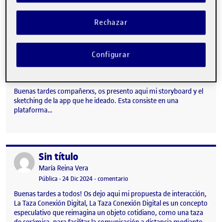
Rechazar
Configurar
Buenas tardes compañerxs, os presento aqui mi storyboard y el
sketching de la app que he ideado. Esta consiste en una
plataforma…
Sin título
Publicado por
Publicado por
María Reina Vera
Visibilidad:
Fecha de publicación
en Sin título
Pública
-
24 Dic 2024
-
comentario
Buenas tardes a todos! Os dejo aqui mi propuesta de interacción,
La Taza Conexión Digital, La Taza Conexión Digital es un concepto
especulativo que reimagina un objeto cotidiano, como una taza