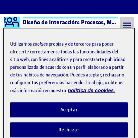
Logo Ágora
Diseño de Interacción: Procesos, Métodos y Técnicas – Aula 1
Saltar al contenido
Utilizamos
cookies
propias y de terceros para poder
ofrecerte correctamente todas las funcionalidades del
sitio web, con fines analíticos y para mostrarte publicidad
Semestre 20241 - Aula 1
21 Enero, 2025
personalizada de acuerdo con un perfil elaborado a partir
21 Enero, 2025
de tus hábitos de navegación. Puedes aceptar, rechazar o
configurar tus preferencias haciendo clic abajo, u obtener
más información en nuestra
política de cookies.
R5. Diseñar para la intergeneracionalidad.
Publicado por
Publicado por
María Reina Vera
Visibilidad:
Fecha de publicación
en R5. Diseñar para la intergenerac
Pública
-
21 Ene 2025
-
comentario
Aceptar
Rechazar