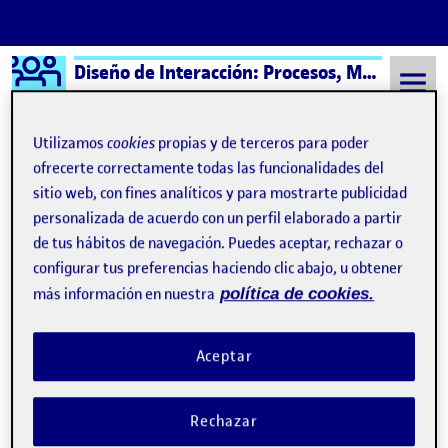
Logo Ágora
Diseño de Interacción: Procesos, Métodos y Técnicas – Aula 1
Saltar al contenido
Utilizamos
cookies
propias y de terceros para poder
ofrecerte correctamente todas las funcionalidades del
sitio web, con fines analíticos y para mostrarte publicidad
Semestre 20241 - Aula 1
6 Diciembre, 2024
personalizada de acuerdo con un perfil elaborado a partir
6 Diciembre, 2024
de tus hábitos de navegación. Puedes aceptar, rechazar o
configurar tus preferencias haciendo clic abajo, u obtener
más información en nuestra
política de cookies.
Value proposition canva
Publicado por
Publicado por
María Reina Vera
Visibilidad:
Fecha de publicación
en Value proposition canva
Pública
-
6 Dic 2024
-
comentario
Aceptar
Buenas noches a todos. Os dejo por aqui mi VPC. Entrega de la
actividad R3 …
Rechazar