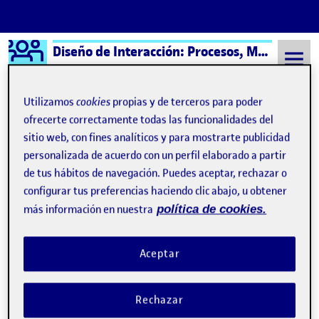
Logo Ágora
Diseño de Interacción: Procesos, Métodos y Técnicas – Aula 1
Saltar al contenido
Utilizamos
cookies
propias y de terceros para poder
ofrecerte correctamente todas las funcionalidades del
sitio web, con fines analíticos y para mostrarte publicidad
Semestre 20241 - Aula 1
Sketching
personalizada de acuerdo con un perfil elaborado a partir
Sketching
de tus hábitos de navegación. Puedes aceptar, rechazar o
configurar tus preferencias haciendo clic abajo, u obtener
más información en nuestra
política de cookies.
R5. Diseño de Interacción
Publicado por
Publicado por
Carla Olle Vera
Visibilidad:
Fecha de publicación
en R5. Diseño de Interacción
Pública
-
1 Ene 2025
-
comentario
Aceptar
Rechazar