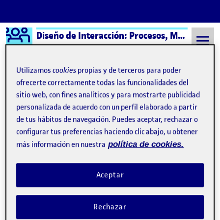
Logo Ágora
Diseño de Interacción: Procesos, Métodos y Técnicas – Aula 1
Saltar al contenido
Utilizamos
cookies
propias y de terceros para poder
ofrecerte correctamente todas las funcionalidades del
sitio web, con fines analíticos y para mostrarte publicidad
Semestre 20241 - Aula 1
Diseño d einteraccion
personalizada de acuerdo con un perfil elaborado a partir
Diseño d einteraccion
de tus hábitos de navegación. Puedes aceptar, rechazar o
configurar tus preferencias haciendo clic abajo, u obtener
más información en nuestra
política de cookies.
R5. Diseño de Interacción
Publicado por
Publicado por
Carla Olle Vera
Visibilidad:
Fecha de publicación
en R5. Diseño de Interacción
Pública
-
1 Ene 2025
-
comentario
Aceptar
Rechazar