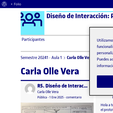
Acerca de WordPress
+ Folio
Logo Ágora
Diseño de Interacción: 
Saltar al contenido
Participantes
Utilizam
funcionali
personali
Semestre 20241 - Aula 1
Carla Olle Vera
Puedes ac
informaci
Carla Olle Vera
R5. Diseño de Interacción
Publicado por
Publicad
Publicado por
Carla Olle Vera
Visibilidad:
Fecha de publicación
en R5. Diseño de Intera
Pública
-
1 Ene 2025
-
comentario
Hola a 
el proto