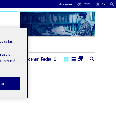
Acceder
233
17
uda
odas las
vegación.
Ordenar:
Descendente
Ordenar:
Fecha
obtener más
rar