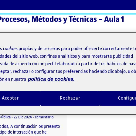
Procesos, Métodos y Técnicas – Aula 1
ActiFolios
Ay
os
cookies
propias y de terceros para poder ofrecerte correctamente t
dades del sitio web, con fines analíticos y para mostrarte publicidad
zada de acuerdo con un perfil elaborado a partir de tus hábitos de na
eptar, rechazar o configurar tus preferencias haciendo clic abajo, u 
ón en nuestra
política de cookies.
Aceptar
Rechazar
Configu
Reto 4. Diseño Especulativo
o por
Publicado por
Carla Olle Vera
cción
Visibilidad:
Fecha de publicación
en Reto 4. Diseño Especulativo
Pública
-
22 Dic 2024
-
comentario
todos, A continuación os presento
tipo de interacción que he