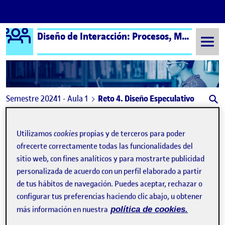
Logo Ágora
Diseño de Interacción: Procesos, Métodos y Técnicas – Aula 1
Saltar al contenido
Semestre 20241 - Aula 1
Reto 4. Diseño Especulativo
Navegación de entradas
: Value proposition canva
: Dis
Anterior
Siguiente
Utilizamos
cookies
propias y de terceros para poder
Reto 4. Diseño Especulativo
ofrecerte correctamente todas las funcionalidades del
Publicado por
sitio web, con fines analíticos y para mostrarte publicidad
Publicado por
Carla Olle Vera
personalizada de acuerdo con un perfil elaborado a partir
Visibilidad:
Fecha de publicación
en Reto 4. Diseño Especulativo
Pública
-
22 Dic 2024
-
comentario
de tus hábitos de navegación. Puedes aceptar, rechazar o
configurar tus preferencias haciendo clic abajo, u obtener
Hola a todos,
más información en nuestra
política de cookies.