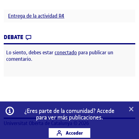
Entrega de la actividad R4
CONTRIBUTION
0
EN RETO 4. DISEÑO ESPECULATIVO
DEBATE
Lo siento, debes estar
conectado
para publicar un
comentario.
×
Información
¿Eres parte de la comunidad? Accede
para ver más publicaciones.
Universitat Oberta de Catalunya © 2026
Acceder