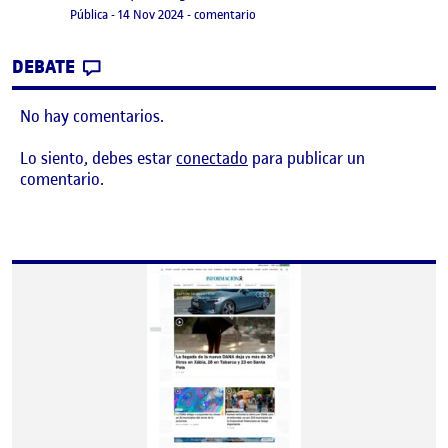
Visibilidad:
Fecha de publicación
14 noviembre, 2024 1:43 pm
en R2. PROTOTIPADO_WIREFRAME
Pública
-
14 Nov 2024
-
comentario
CONTRIBUTION
0
EN R2. PROTOTIPADO_WIREFRAME
DEBATE
No hay comentarios.
Lo siento, debes estar
conectado
para publicar un
comentario.