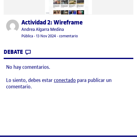
Actividad 2: Wireframe
Publicado por
Publicado por
Andrea Algarra Medina
Visibilidad:
Fecha de publicación
en Actividad 2: Wireframe
Pública
-
13 Nov 2024
-
comentario
CONTRIBUTION
0
EN ACTIVIDAD 2: WIREFRAME
DEBATE
No hay comentarios.
Lo siento, debes estar
conectado
para publicar un
comentario.