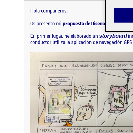
Hola compañeros, Os presento mi propuesta de Dis
primer lugar, he elaborado un storyboard incialme
Hola compañeros,
Os presento mi
propuesta de Diseño de Interacció
En primer lugar, he elaborado un
in
storyboard
conductor utiliza la aplicación de navegación GPS 