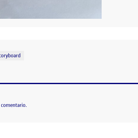
toryboard
N
 comentario.