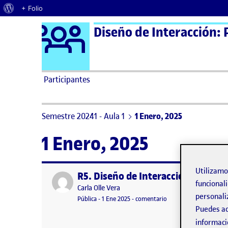
Acerca de WordPress
+ Folio
Logo Ágora
Diseño de Interacción: 
Saltar al contenido
Participantes
Semestre 20241 - Aula 1
1 Enero, 2025
1 Enero, 2025
Utilizam
R5. Diseño de Interacción
Publicado por
funcionali
Publicado por
Carla Olle Vera
personali
Visibilidad:
Fecha de publicación
en R5. Diseño de Inter
Pública
-
1 Ene 2025
-
comentario
Puedes ac
informaci