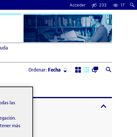
Acceder
233
17
uda
Ordenar:
Descendente
Ordenar:
Fecha
odas las
expandir / cont
vegación.
obtener más