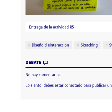
Entrega de la actividad R5
Etiquetas
Diseño d einteraccion
Sketching
S
CONTRIBUTION
0
EN R5. DISEÑO DE INTERACCIÓ
DEBATE
No hay comentarios.
Lo siento, debes estar
conectado
para publicar un