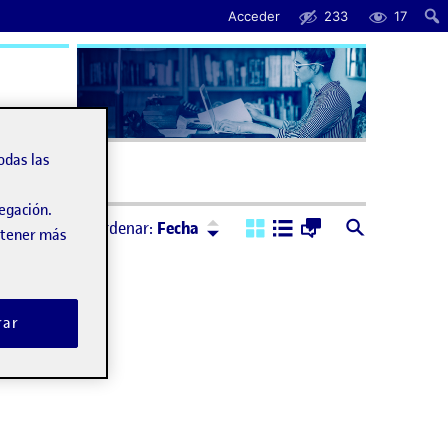
Acceder
233
17
uda
odas las
vegación.
Ordenar:
Descendente
Ordenar:
Fecha
obtener más
rar