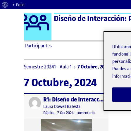
Acerca de WordPress
+ Folio
Logo Ágora
Diseño de Interacción: 
Saltar al contenido
Participantes
Utilizam
funcionali
personali
Semestre 20241 - Aula 1
7 Octubre, 2024
Puedes ac
informaci
7 Octubre, 2024
R1: Diseño de Interacción: Procesos, Métodos y Técnicas
Publicado por
Publicado por
Laura Dowell Ballesta
Visibilidad:
Fecha de publicación
14 octubre, 2024 3:58 pm
en R1: Diseño de Intera
Pública
-
7 Oct 2024
-
comentario