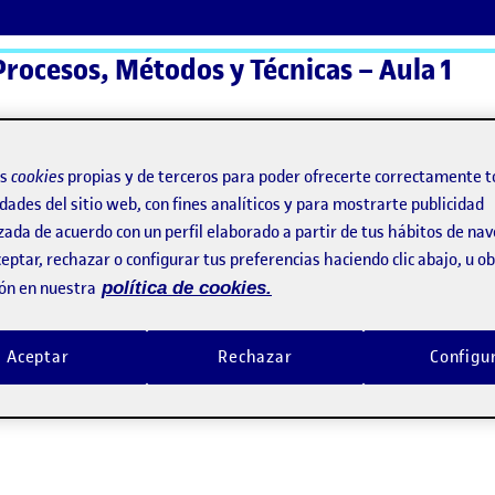
Procesos, Métodos y Técnicas – Aula 1
ActiFolios
Ay
os
cookies
propias y de terceros para poder ofrecerte correctamente t
dades del sitio web, con fines analíticos y para mostrarte publicidad
zada de acuerdo con un perfil elaborado a partir de tus hábitos de na
eptar, rechazar o configurar tus preferencias haciendo clic abajo, u 
ón en nuestra
política de cookies.
Aceptar
Rechazar
Configu
cción: Procesos, Métodos y Técnicas