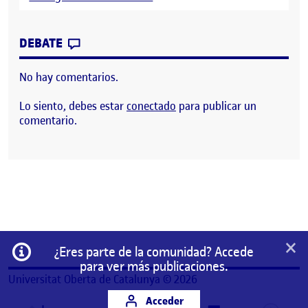
CONTRIBUTION
0
EN CONECTADOS – RETO 5 – PROCESOS, 
DEBATE
No hay comentarios.
Lo siento, debes estar
conectado
para publicar un
comentario.
×
Información
¿Eres parte de la comunidad? Accede
para ver más publicaciones.
Universitat Oberta de Catalunya © 2026
Acceder