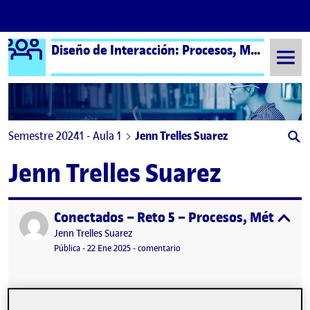
Logo Ágora
Diseño de Interacción: Procesos, Métodos y Técnicas – Aula 1
Saltar al contenido
Semestre 20241 - Aula 1
Jenn Trelles Suarez
Jenn Trelles Suarez
Conectados – Reto 5 – Procesos, Métodos y 
Publicado por
expa
Publicado por
Jenn Trelles Suarez
Visibilidad:
Fecha de publicación
24 enero, 2025 8:45 am
en Conectados – Reto 5 – Procesos,
Pública
-
22 Ene 2025
-
comentario