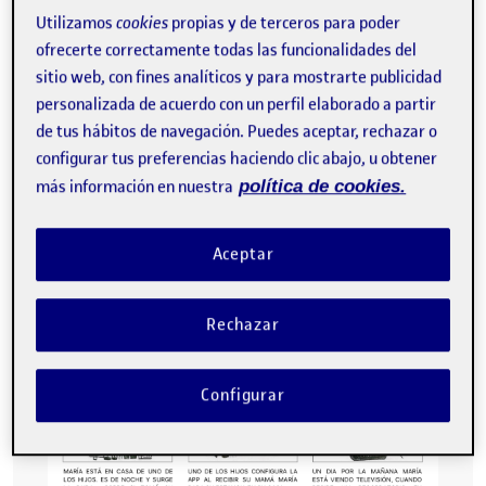
CONECTADOS
Utilizamos
cookies
propias y de terceros para poder
ofrecerte correctamente todas las funcionalidades del
StoryBoard
sitio web, con fines analíticos y para mostrarte publicidad
personalizada de acuerdo con un perfil elaborado a partir
de tus hábitos de navegación. Puedes aceptar, rechazar o
Es una propuesta centrada en facilitar la
comunicación y coordinación intergeneracional
configurar tus preferencias haciendo clic abajo, u obtener
para el cuidado de personas mayores mediante una
más información en nuestra
política de cookies.
aplicación intuitiva. El cual cubre las necesidades,
frustraciones y actividades clave que enfrentan las
familias, proporcionando herramientas para ayudar
Aceptar
a organizar la salud de la persona mayor, fomenta
la conexión emocional y resolver problemas diarios.
Rechazar
Configurar